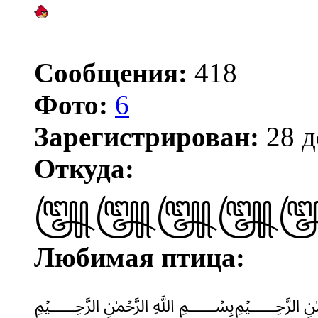
Сообщения:
418
Фото:
6
Зарегистрирован:
28 д
Откуда:
꧅꧅꧅꧅
Любимая птица:
﷽