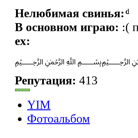
Нелюбимая свинья:
ͩͩͩͩͩͩͩͩͩͩͩͩͩͩͩͩͩͩͩͩͩͩͩͩͩͩͩͩͩͩ
В основном играю:
:( 
ex:
﷽
Репутация:
413
YIM
Фотоальбом