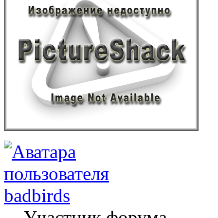
badbirds
Участник форума