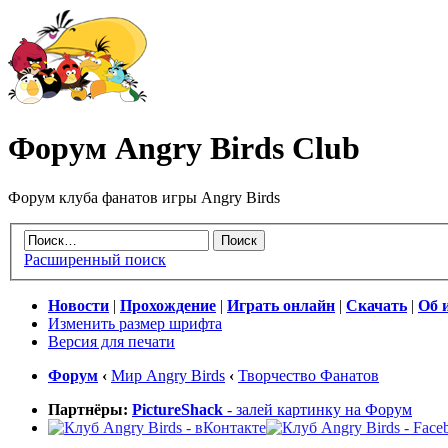
Форум Angry Birds Club
Форум клуба фанатов игры Angry Birds
Расширенный поиск
Новости
|
Прохождение
|
Играть онлайн
|
Скачать
|
Об 
Изменить размер шрифта
Версия для печати
Форум
‹
Мир Angry Birds
‹
Творчество Фанатов
Партнёры:
PictureShack
- залей картинку на Форум