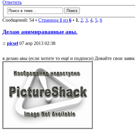
Ответить
Сообщений: 54 •
Страница
1
из
6
•
1
,
2
,
3
,
4
,
5
,
6
Делаю анимираванные авы.
picsel
07 апр 2013 02:38
я делаю авы (если хотите то ещё и подписи) Довайте свои заяв