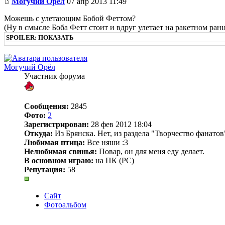
Могучий Орёл
07 апр 2013 11:49
Можешь с улетающим Бобой Феттом?
(Ну в смысле Боба Фетт стоит и вдруг улетает на ракетном ранц
SPOILER:
ПОКАЗАТЬ
Могучий Орёл
Участник форума
Сообщения:
2845
Фото:
2
Зарегистрирован:
28 фев 2012 18:04
Откуда:
Из Брянска. Нет, из раздела "Творчество фанатов
Любимая птица:
Все няши :3
Нелюбимая свинья:
Повар, он для меня еду делает.
В основном играю:
на ПК (PC)
Репутация:
58
Сайт
Фотоальбом