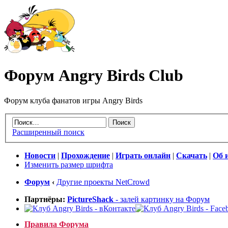
Форум Angry Birds Club
Форум клуба фанатов игры Angry Birds
Расширенный поиск
Новости
|
Прохождение
|
Играть онлайн
|
Скачать
|
Об 
Изменить размер шрифта
Форум
‹
Другие проекты NetCrowd
Партнёры:
PictureShack
- залей картинку на Форум
Правила Форума