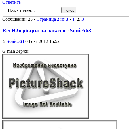
Ответить
Сообщений: 25 •
Страница
2
из
3
•
1
,
2
,
3
Re: Юзербары на заказ от Sonic563
Sonic563
03 окт 2012 16:52
G-man держи