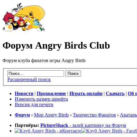
Форум Angry Birds Club
Форум клуба фанатов игры Angry Birds
Расширенный поиск
Новости
|
Прохождение
|
Играть онлайн
|
Скачать
|
Об 
Изменить размер шрифта
Версия для печати
Форум
‹
Мир Angry Birds
‹
Творчество Фанатов
‹
Аватар
Партнёры:
PictureShack
- залей картинку на Форум