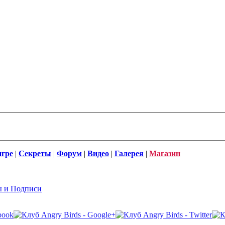
игре
|
Секреты
|
Форум
|
Видео
|
Галерея
|
Магазин
ы и Подписи