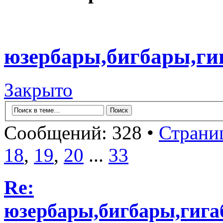
юзербары,бигбары,ги
Закрыто
Сообщений: 328 •
Страни
18
,
19
,
20
...
33
Re:
юзербары,бигбары,гиг