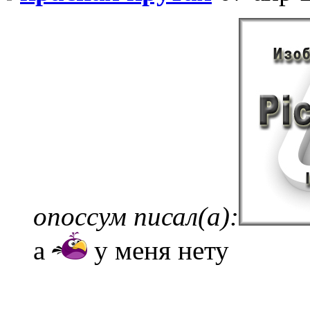
опоссум писал(а):
а
у меня нету