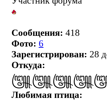
Участник форума
Сообщения:
418
Фото:
6
Зарегистрирован:
28 д
Откуда:
꧅꧅꧅꧅
Любимая птица: