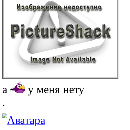
а
у меня нету
.