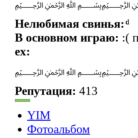
﷽
Нелюбимая свинья:
ͩͩͩͩͩͩͩͩͩͩͩͩͩͩͩͩͩͩͩͩͩͩͩͩͩͩͩͩͩͩ
В основном играю:
:( 
ex:
﷽
Репутация:
413
YIM
Фотоальбом