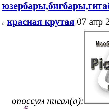
юзербары,бигбары,гиг
красная крутая
07 апр 
опоссум писал(а):