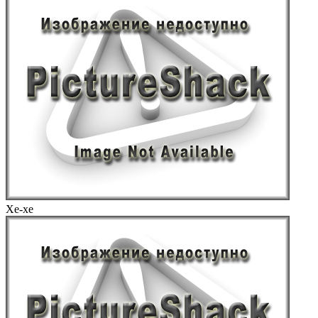
Хе-хе