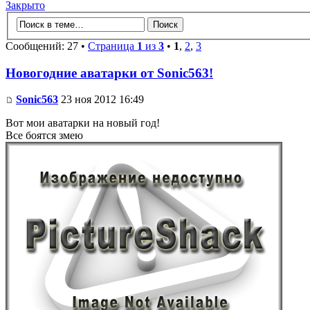
Закрыто
Сообщений: 27 •
Страница
1
из
3
•
1
,
2
,
3
Новогодние аватарки от Sonic563!
Sonic563
23 ноя 2012 16:49
Вот мои аватарки на новый год!
Все боятся змею