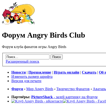
Форум Angry Birds Club
Форум клуба фанатов игры Angry Birds
Расширенный поиск
Новости
|
Прохождение
|
Играть онлайн
|
Скачать
|
Об 
Изменить размер шрифта
Версия для печати
Форум
‹
Мир Angry Birds
‹
Творчество Фанатов
‹
Аватар
Партнёры:
PictureShack
- залей картинку на Форум