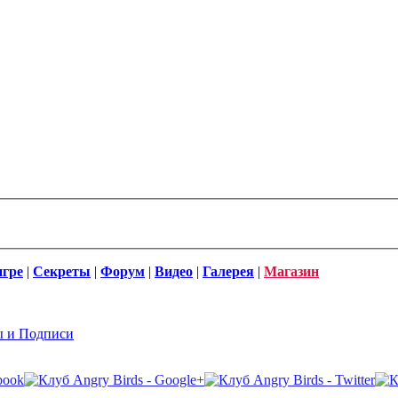
игре
|
Секреты
|
Форум
|
Видео
|
Галерея
|
Магазин
ы и Подписи