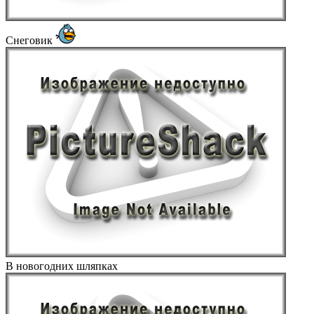
Снеговик
В новогодних шляпках