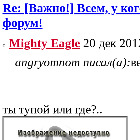
Re: [Важно!] Всем, у ко
форум!
Mighty Eagle
20 дек 201
angryomnom писал(а):
в
ты тупой или где?..