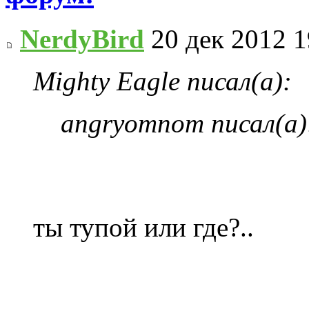
NerdyBird
20 дек 2012 1
Mighty Eagle писал(а):
angryomnom писал(а)
ты тупой или где?..