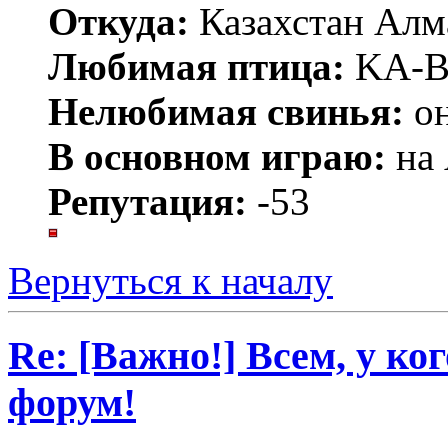
Откуда:
Казахстан Алм
Любимая птица:
KA-
Нелюбимая свинья:
он
В основном играю:
на 
Репутация:
-53
Вернуться к началу
Re: [Важно!] Всем, у ко
форум!