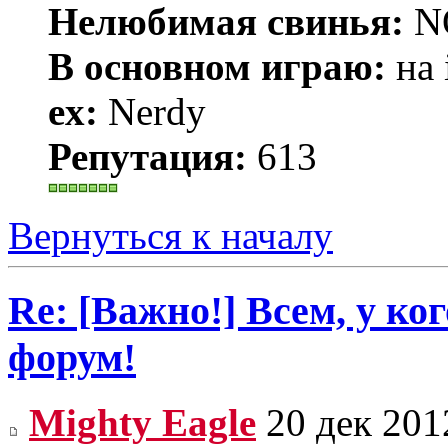
Нелюбимая свинья:
N
В основном играю:
на 
ex:
Nerdy
Репутация:
613
Вернуться к началу
Re: [Важно!] Всем, у ко
форум!
Mighty Eagle
20 дек 201