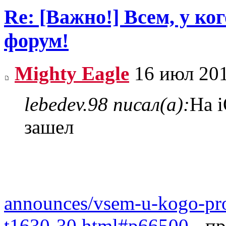
Re: [Важно!] Всем, у ко
форум!
Mighty Eagle
16 июл 201
lebedev.98 писал(а):
На i
зашел
announces/vsem-u-kogo-pr
t1630-30.html#p66500
- пр