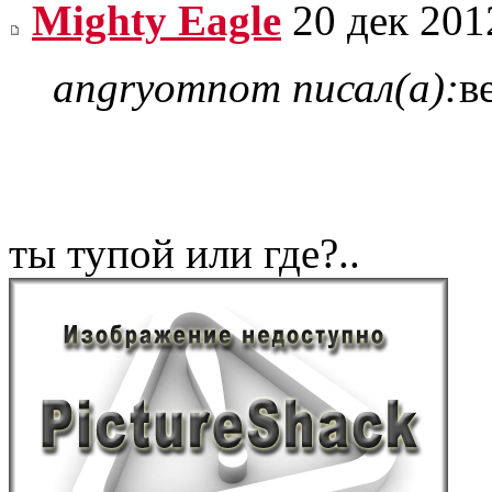
Mighty Eagle
20 дек 201
angryomnom писал(а):
в
ты тупой или где?..