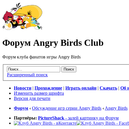
Форум Angry Birds Club
Форум клуба фанатов игры Angry Birds
Расширенный поиск
Новости
|
Прохождение
|
Играть онлайн
|
Скачать
|
Об 
Изменить размер шрифта
Версия для печати
Форум
‹
Обсуждение игр серии Angry Birds
‹
Angry Birds
Партнёры:
PictureShack
- залей картинку на Форум