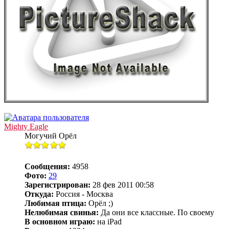
Mighty Eagle
Могучий Орёл
Сообщения:
4958
Фото:
29
Зарегистрирован:
28 фев 2011 00:58
Откуда:
Россия - Москва
Любимая птица:
Орёл ;)
Нелюбимая свинья:
Да они все классные. По своему
В основном играю:
на iPad