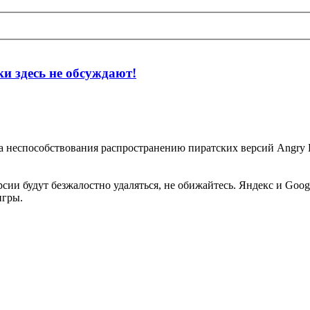
и здесь не обсуждают!
а неспособствования распространению пиратских версий Angry Bi
ии будут безжалостно удаляться, не обижайтесь. Яндекс и Google 
игры.