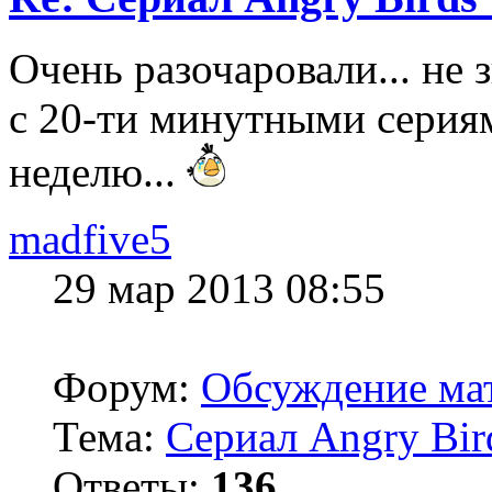
Очень разочаровали... не 
с 20-ти минутными сери
неделю...
madfive5
29 мар 2013 08:55
Форум:
Обсуждение мат
Тема:
Сериал Angry Bir
Ответы:
136