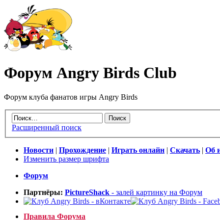
Форум Angry Birds Club
Форум клуба фанатов игры Angry Birds
Расширенный поиск
Новости
|
Прохождение
|
Играть онлайн
|
Скачать
|
Об 
Изменить размер шрифта
Форум
Партнёры:
PictureShack
- залей картинку на Форум
Правила Форума