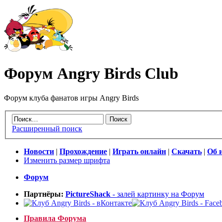
Форум Angry Birds Club
Форум клуба фанатов игры Angry Birds
Расширенный поиск
Новости
|
Прохождение
|
Играть онлайн
|
Скачать
|
Об 
Изменить размер шрифта
Форум
Партнёры:
PictureShack
- залей картинку на Форум
Правила Форума