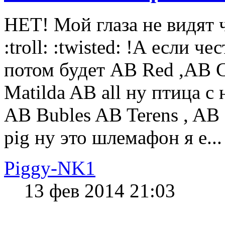
НЕТ! Мой глаза не видят 
:troll: :twisted: !А если ч
потом будет AB Red ,AB C
Matilda AB all ну птица с
AB Bubles AB Terens , AB .
pig ну это шлемафон я е...
Piggy-NK1
13 фев 2014 21:03