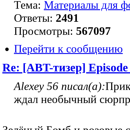
Тема:
Материалы для ф
Ответы:
2491
Просмотры:
567097
Перейти к сообщению
Re: [ABT-тизер] Episode 
Alexey 56 писал(а):
Прик
ждал необычный сюрпри
Зелёный Бомб и розовые 