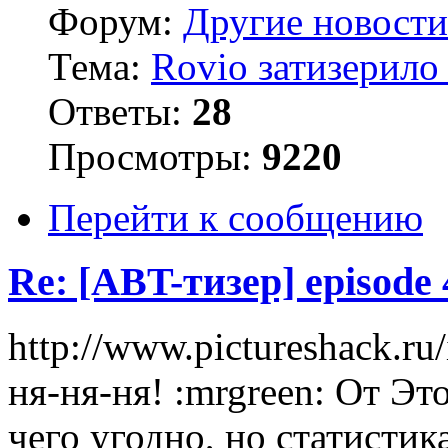
Форум:
Другие новости
Тема:
Rovio затизерило
Ответы:
28
Просмотры:
9220
Перейти к сообщению
Re: [ABT-тизер] episode
http://www.pictureshack.
ня-ня-ня! :mrgreen: От Э
чего угодно, но статистик