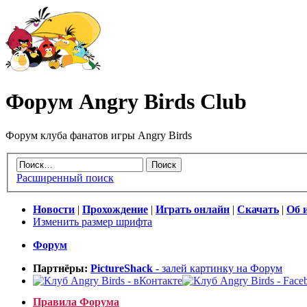
Форум Angry Birds Club
Форум клуба фанатов игры Angry Birds
Расширенный поиск
Новости
|
Прохождение
|
Играть онлайн
|
Скачать
|
Об 
Изменить размер шрифта
Форум
Партнёры:
PictureShack
- залей картинку на Форум
Правила Форума